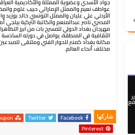
جواد الأسدي وعضوية الممثلة والأكاديمية العراق
عواطف نعيم والممثل الإماراتي حبيب غلوم والمخ
الأردني علي عليان والممثل التونسي خالد بوزيد وا
المصري ناصر عبدالمنعم والكاتبة التركية بيلجي أم
مهرجان بغداد الدولي للمسرح بات من ابرز التظاهرا
الثقافية في المنطقة، يواصل في دورته السادسة 
مكانة بغداد كمنبر للحوار الفني وملتقى للمبدعي
مختلف أنحاء العالم.
ر
وقع
eupon
Twitter
Facebook
شاركها
Pinterest