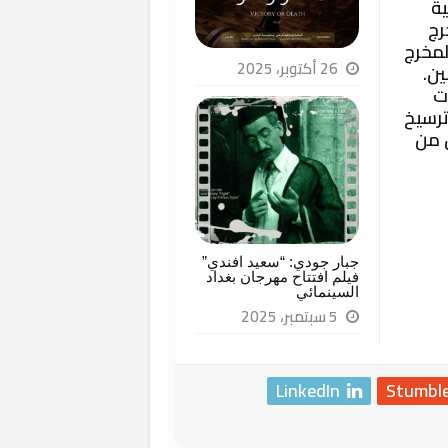
ية
رج
لمخرج
26 أكتوبر، 2025
ين.
ت
ترسيخ
ن من
جبار جودي: “سعيد افندي”
فيلم افتتاح مهرجان بغداد
السينمائي
5 سبتمبر، 2025
LinkedIn
Stumbl