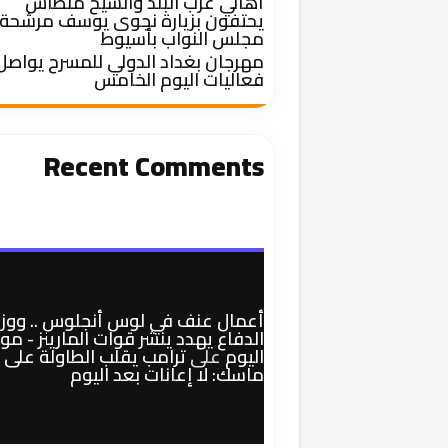
أهالي غرب البلد والشيخ منطاش
يحتفون بزيارة نجوى يوسف مرشحة
مجلس النواب بأسيوط
مهرجان بغداد الدولي للمسرح يواصل
فعاليات اليوم الخامس
Recent Comments
أعمال عنف في لوس أنجلوس .. ووزي
الدفاع يهدد ينشر قوات المارينز - م
اليوم
على
ترامب يقلب الطاولة على
ماسك: لا إعانات بعد اليوم