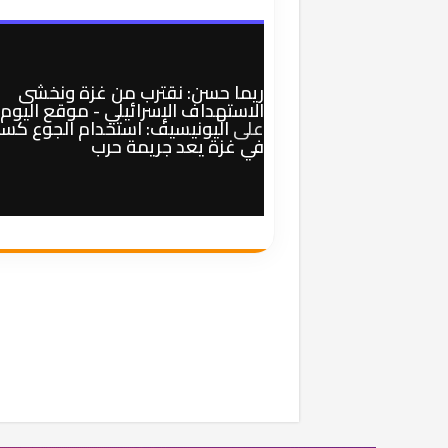
ريما حسن: نقترب من غزة ونخشى
الاستهداف الإسرائيلي - موقع اليوم
على
اليونيسيف: استخدام الجوع كسل
في غزة يعد جريمة حرب