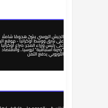
الجيش الروسي يشنّ هجومًا شاملًا
على شرق ووسط أوكرانيا - موقع الي
على
رئيس وزراء المجر: صراع أوكرانيا
“ضربة استباقية” لروسيا.. والاقتصاد
الأوروبي يدفع الثمن