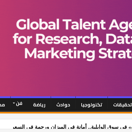
فن
-تحقيقات
تكنولوجيا
حوادث
رياضة
مح
» في سوق الوايلية.. أمانة في الميزان ورحمة في السعر