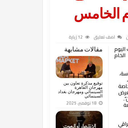
م الخامس
اضف تعليق
12 زيارة
اليوم
مقالات مشابهة
الخام
سة،
توقيع مذكرة تعاون بين
خاصة
مهرجان القاهرة
لعرض
السينمائي ومهرجان بغداد
السينمائي
”.
18 نوفمبر، 2025
بعة
راقي