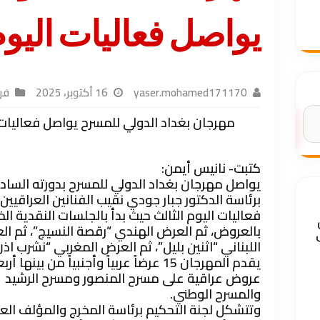
يواصل فعاليات اليو
yaser.mohamed171170
16 أكتوبر، 2025
فن
مهرجان بغداد الدولي للمسرح يواصل فعاليات 
البحث
كتبت- نانيس أيمن:
يواصل مهرجان بغداد الدولي للمسرح بدورته الساد
برئاسة الدكتور جبار جودي نقيب الفنانين العراقيين،
فعاليات اليوم الثالث حيث بدأ بالجلسات النقدية ال
بالعروض، ثم العرض الهندي “رقصة النسيج”، ثم ا
اللبناني “اثنين بليل”، ثم العرض المغربي “نشرب اذن
يقدم المهرجان 15 عرضاً عربياً وأجنبياً من بينها أر
عروض عراقية على مسرح المنصور ومسرح الرشيد
والمسرح الوطني.
وتتشكل لجنة التحكيم برئاسة المخرج والمؤلف الع