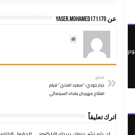
عن yaser.mohamed171170
وم
السابق
جبار جودي: “سعيد افندي” فيلم
افتتاح مهرجان بغداد السينمائي
اترك تعليقاً
لن يتم نشر عنوان بريدك الإلكتروني.
الحقول الإلزامي