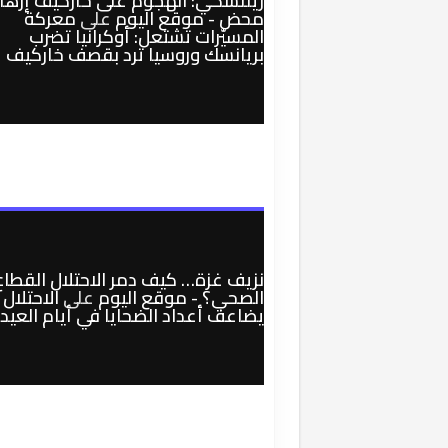
زيلنسكي: الهجوم على خاركيف إرها
محض - موقع اليوم
على
معركة
المسيّرات تشتعل: أوكرانيا تضرب
بريانسك وروسيا ترد بقصف خاركيف
نزيف غزة… كيف دمر الاحتلال القطاع
الصحي؟ - موقع اليوم
على
الاحتلال
يضاعف أعداد الضحايا في أيام العيد