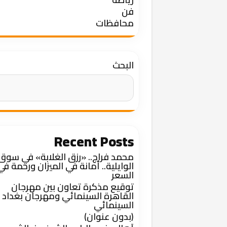
فن
محافظات
البحث
Recent Posts
محمد فراج.. «رزق الغلابة» في سوق
الوايلية.. أمانة في الميزان ورحمة في
السعر
توقيع مذكرة تعاون بين مهرجان
القاهرة السينمائي ومهرجان بغداد
السينمائي
(بدون عنوان)