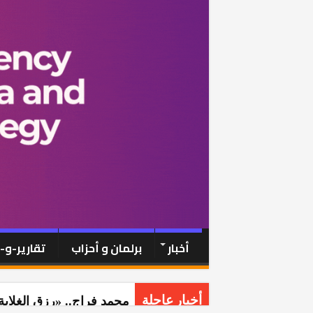
أخبار
برلمان و أحزاب
تقارير-و
محمد فراج.. «رزق الغلابة
أخبار عاجلة