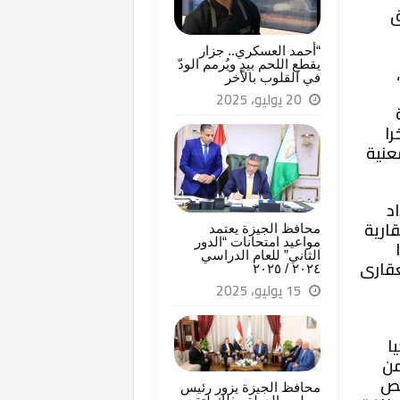
ق
“أحمد العسكري.. جزار
يقطع اللحم بيدٍ ويُرمم الودّ
في القلوب بالأخر
20 يوليو، 2025
را
عنية
د
قارية
محافظ الجيزة يعتمد
مواعيد امتحانات “الدور
الثاني” للعام الدراسي
عقارى
٢٠٢٤ / ٢٠٢٥
15 يوليو، 2025
ا
من
يص
محافظ الجيزة يزور رئيس