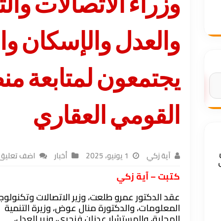
وزراء الاتصالات والت
والعدل والإسكان وا
يجتمعون لمتابعة من
البحث
القومي العقاري
آية زكي
1 يونيو، 2025
أخبار
اضف تعليق
كتبت – آية زكي
عقد الدكتور عمرو طلعت، وزير الاتصالات وتكنولوجي
المعلومات، والدكتورة منال عوض، وزيرة التنمية
المحلية، والمستشار عدنان فنجرى، وزير العدل،