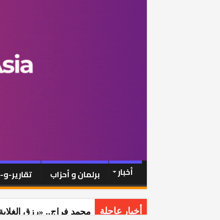
أخبار
برلمان و أحزاب
تقارير-و
محمد فراج.. «رزق الغلابة
أخبار عاجلة