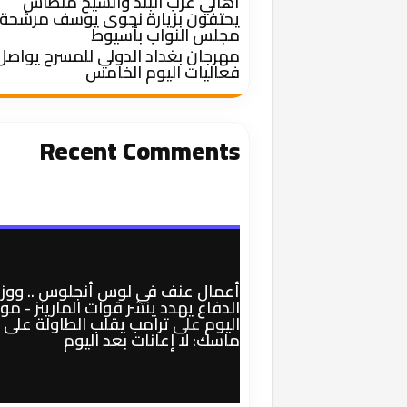
أهالي غرب البلد والشيخ منطاش
يحتفون بزيارة نجوى يوسف مرشحة
مجلس النواب بأسيوط
مهرجان بغداد الدولي للمسرح يواصل
فعاليات اليوم الخامس
Recent Comments
أعمال عنف في لوس أنجلوس .. ووزي
الدفاع يهدد ينشر قوات المارينز - م
اليوم
على
ترامب يقلب الطاولة على
ماسك: لا إعانات بعد اليوم