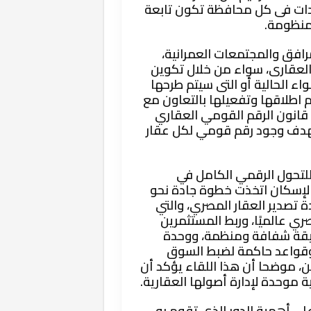
دات فى كل محافظة تكون تابعة
منظومة.
رافق والمجتمعات العمرانية،
لعقارى، سواء من خلال تكوين
ء الحالية أو التى سيتم طرحها
 اطلاقها وتفعيلها بالتعاون مع
ى قانون الرقم القومي العقاري
تهدف وجود رقم قومي لكل عقار
 للتحول الرقمي الكامل في
ة الإسكان اتخذت خطوة جادة نحو
تصدير العقار المصري، والتي
ي عالميًا، وربط المستثمرين
طريقة شفافة ومنظمة، ووحدة
وقواعد حاكمة لضبط السوق
ن، موضحا أن هذا اللقاء يؤكد أن
موحدة لإدارة أصولها العقارية.
على أهمية الدور الذى تقوم به