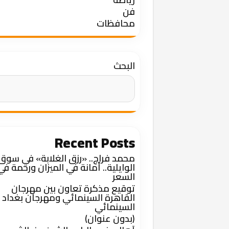
فن
محافظات
البحث
Recent Posts
محمد فراج.. «رزق الغلابة» في سوق
الوايلية.. أمانة في الميزان ورحمة في
السعر
توقيع مذكرة تعاون بين مهرجان
القاهرة السينمائي ومهرجان بغداد
السينمائي
(بدون عنوان)