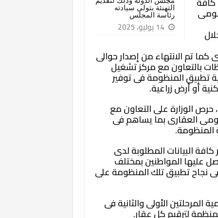
 كافة
مجلس الدولة وذلك لتقديم
التهنئة بتولي سيادته
لقومى
رئاسة المجلس
14 يوليو، 2025
لال
 كما تم الانتهاء من إصدار حوالى
ات بالتعاون مع مركز تشغيل
همية تطبيق المنظومة فى توفير
ة أو أرض زراعية.
 حرص الوزارة على التعاون مع
قومى العقارى بما يساهم فى
 المنظومة.
كافة البيانات المطلوبة لدى
حصل عليها المواطنين بمختلف
فى نجاح تطبيق تلك المنظومة على
ة المرحلتين الأولى والثانية فى
منظمة لترقيم كل عقار.