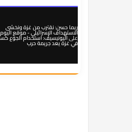
ريما حسن: نقترب من غزة ونخشى
الاستهداف الإسرائيلي - موقع اليوم
على
اليونيسيف: استخدام الجوع كسل
في غزة يعد جريمة حرب