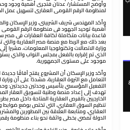
ب
وأوضح المستشار/ عدنان فنجرى أهمية وجود وح
لمنظومة الرقم القومى العقارى لتسهيل عمل ال
وأكد المهندس شريف الشربينى، وزير الإسكان والم
أهمية توحيد الجهود فى منظومة الرقم القومى ا
قاعدة بيانات متكاملة لكافة العقارات فى مصر سوا
بعد ذلك مع الربط مع منصة مصر العقارية والتي تم
وزارة الاتصالات وتكنولوجيا المعلومات، مشيرا إل
الذي تم إقراره بالفعل بمجلس النواب والذي يس
موجود على مستوى الجمهورية.
وأكد وزير الإسكان أن المشروع يفتح آفاقًا جديدة
التعامل مع الثروة العقارية، مشددًا على أن وزار
التفعيل المؤسسي بتأسيس وحدتين جديدتين: وحدة 
تهدف إلى إعداد منصة وطنية لتسويق العقار المصر
الخارجيين بالفرص العقارية المتاحة داخل مصر ب
تنظيم السوق العقاري، التي تختص بوضع ضوابط 
العقاري، ومتابعة العلاقة بين المطورين والمشتري
الدولة تمضي بخطى واثقة نحو بناء منظومة رقمية 
وأكد علاء فاروق، وزير الزراعة واستصلاح الأراضى، 