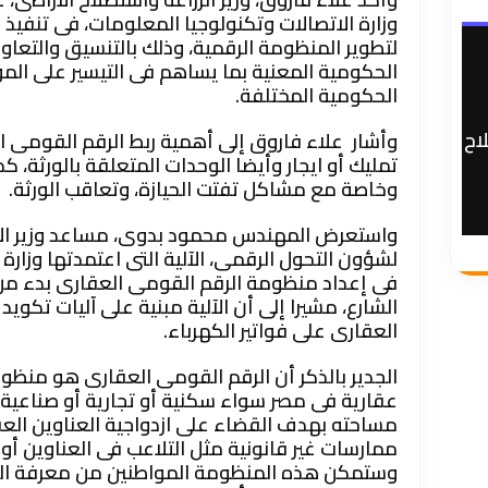
وزارة الاتصالات وتكنولوجيا المعلومات، فى تنفي
لتطوير المنظومة الرقمية، وذلك بالتنسيق والتعاو
الحكومية المعنية بما يساهم فى التيسير على الم
الحكومية المختلفة.
اح
وأشار علاء فاروق إلى أهمية ربط الرقم القومى ا
تمليك أو ايجار وأيضا الوحدات المتعلقة بالورثة، كذل
وخاصة مع مشاكل تفتت الحيازة، وتعاقب الورثة.
واستعرض المهندس محمود بدوى، مساعد وزير الا
لشؤون التحول الرقمى، الآلية التى اعتمدتها وزارة
فى إعداد منظومة الرقم القومى العقارى بدء من ا
الشارع، مشيرا إلى أن الآلية مبنية على آليات تكوي
العقارى على فواتير الكهرباء.
الجدير بالذكر أن الرقم القومى العقارى هو من
عقارية فى مصر سواء سكنية أو تجارية أو صناعية،
مساحته بهدف القضاء على ازدواجية العناوين الع
ممارسات غير قانونية مثل التلاعب فى العناوين أو
وستمكن هذه المنظومة المواطنين من معرفة الر