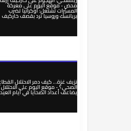
زيلنسكي: الهجوم على خاركيف إرها
محض - موقع اليوم
على
معركة
المسيّرات تشتعل: أوكرانيا تضرب
بريانسك وروسيا ترد بقصف خاركيف
نزيف غزة… كيف دمر الاحتلال القطاع
الصحي؟ - موقع اليوم
على
الاحتلال
يضاعف أعداد الضحايا في أيام العيد