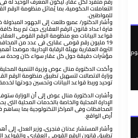
رقم متفرد لكل عقار، ليكون المعرف الوحيد له فى
التعاملات الحكومية، بما يُماثل منظومة الرقم ا
للمواطنين.
وأشار الدكتور/ عمرو طلعت إلى الجهود المبذولة خ
فترة اعداد قانون الرقم العقارى حيث تم ربط كافة
قواعد البيانات مع منظومة الرقم القومى العقارى
19 مليون رقم قومى عقارى فى عدد من المحافظ
الثروة العقارية بهيئة الرقابة الإدارية؛ موضحا أ
وم
مؤشرات دقيقة حول كل عقار سواء كان وحدة سكني
وأكدت الدكتورة منال عوض وزيرة التنمية المحلية،
وزارة الاتصالات لتسهيل تطبيق منظومة الرقم ال
توحيد وربط قواعد البيانات وتحسين جودتها لخدمة
وأشارت الدكتورة منال عوض إلى أن الوزارة ستوفر 
الإدارة المحلية والخاصة بالخدمات المحلية التى ي
المحافظات وفى المراكز التكنولوجية بما يساهم 
أرض الواقع.
وأشار المستشار عدنان فنجرى، وزير العدل، إلى أهمي
تطبيق قانون الرقم القومى العقارى، والقواعد ال