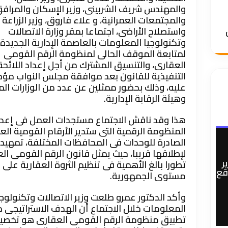
والمهندس شريف الشربينى، وزير الإسكان والمراف
والمجتمعات العمرانية، و علاء فاروق، وزير الزراعة
واستصلاح الأراضى، اجتماعا بمقر وزارة الاتصالات
وتكنولوجيا المعلومات بالعاصمة الإدارية الجديدة،
لمتابعة الموقف الحالى لمنظومة الرقم القومى
العقارى، والتنسيق المشترك من أجل إعداد اللائحة
التنفيذية للقانون بعد موافقة مجلس النواب مؤخ
عليه، وذلك بحضور ممثلين عن عدد من الوزارات الم
وهيئة الرقابة الإدارية.
هذا وقد ناقش الاجتماع مستجدات العمل فى إعدا
المنظومة الرقمية التى ستدير الأرقام القومية الع
الصادرة للوحدات فى المحافظات المختلفة، تمهيدا
لإطلاقها قريبا، حيث يمثل قانون الرقم القومى ال
ر
تطورا بالغ الأهمية فى تنظيم الثروة العقارية على
وقع
مستوى الجمهورية.
وأكد الدكتور عمرو طلعت وزير الاتصالات وتكنولوجي
المعلومات خلال الاجتماع أن الهدف الاستراتيجى 
تطبيق منظومة الرقم القومى العقارى هو تخص