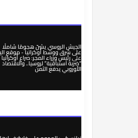
الجيش الروسي يشنّ هجومًا شاملًا
على شرق ووسط أوكرانيا - موقع الي
على
رئيس وزراء المجر: صراع أوكرانيا
“ضربة استباقية” لروسيا.. والاقتصاد
الأوروبي يدفع الثمن