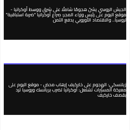
الجيش الروسي يشنّ هجومًا شاملًا على شرق ووسط أوكرانيا -
موقع اليوم
على
رئيس وزراء المجر: صراع أوكرانيا “ضربة استباقية”
لروسيا.. والاقتصاد الأوروبي يدفع الثمن
زيلنسكي: الهجوم على خاركيف إرهاب محض - موقع اليوم
على
معركة المسيّرات تشتعل: أوكرانيا تضرب بريانسك وروسيا ترد
بقصف خاركيف