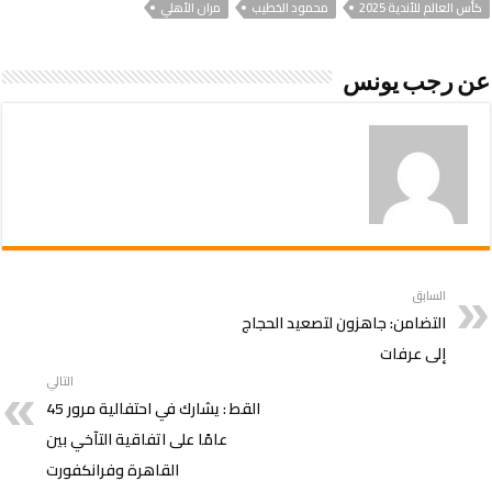
كأس العالم للأندية 2025
محمود الخطيب
مران الأهلي
عن رجب يونس
السابق
التضامن: جاهزون لتصعيد الحجاج
إلى عرفات
التالي
القط : يشارك في احتفالية مرور 45
عامًا على اتفاقية التآخي بين
القاهرة وفرانكفورت