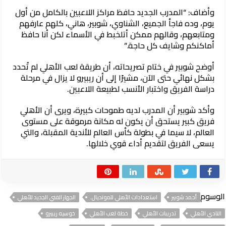
وأضاف: “المدرب الجديد حافظ مراكز اللاعبين بالكامل من أول
يوم، وده فاجأ الجميع، الشناوي، شوبير، هاني، كلهم عارفهم
ومتابعهم، وقالهم ممكن أتلخبط في الأسماء لكن أنا حافظ
أماكنكم وشايف كل حاجة.”
أوضح شوبير في ختام تصريحاته، أن طريقة لعب الأهلي لم تُحدد
بشكل نهائي حتى الآن، مشيرًا إلى أن ريبيرو لا يزال في مرحلة
دراسة الفريق واختبار الأنسب لطبيعة اللاعبين.
وأكد شوبير أن المدرب لديه طموحات كبيرة، ويرى أن الأهلي
فريق كبير يستحق أن يكون له مكانة مرموقة على مستوى
العالم، لا سيما في بطولة كأس العالم للأندية المقبلة، والتي
يسعى الفريق لتقديم أداء قوي خلالها.
الوسوم
أحمد شوبير
استعدادات الأهلي للمونديال.
الجهاز الفني الجديد للأهلي
النادي الأهلي
تدريبات الأهلي
خطة لعب الأهلي
خوسيه ريبيرو