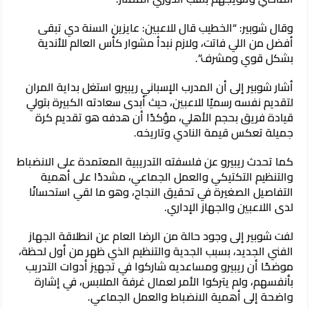
وقال شوبير: “الخطيب قال للاعبين: عايزين السنة دي تبقى
أفضل من اللي فاتت، ولازم نبدأ مشوار كأس العالم للأندية
بشكل قوي ومشرف”.
أشار شوبير إلى أن المدرب الإسباني ريبيرو استغل بداية المران
لتقديم نفسه رسميًا للاعبين، حيث أبدى سعادته الكبيرة بتولي
قيادة فريق بحجم الأهلي، مؤكدًا أن هدفه هو تقديم كرة
جميلة تعكس قيمة النادي وتاريخه.
كما تحدث ريبيرو عن فلسفته التدريبية المعتمدة على الانضباط
والتنظيم التكتيكي والعمل الجماعي، مشددًا على أهمية
التفاصيل الصغيرة في تحقيق النجاح، وهو ما لقي استحسانًا
لدى اللاعبين والجهاز الإداري.
لفت شوبير إلى وجود حالة من الرضا العام عن انطلاقة الجهاز
الفني الجديد، بسبب الجدية والتنظيم الذي ظهر من أول لحظة،
موضحًا أن ريبيرو ومساعديه شاركوا في تجهيز أدوات التدريب
بأنفسهم، ولم يتركوا الأمر لعمال غرفة الملابس، في إشارة
واضحة إلى أهمية الانضباط والعمل الجماعي.