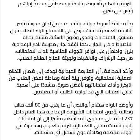
التربية والتعليم بأسيوط، والدكتور مصطفى محمد إبراهيم
رئيس حي شرق.
بدأ محافظ أسيوط جولته، بتفقد عدد من لجان مدرسة ناصر
الثانوية العسكرية، حيث حرص على الاستماع لآراء الطلاب حول
مستوى الامتحانات ومدى وضوح الأسئلة، مشيدًا بحالة
الانضباط داخل اللجان، كما تفقد لجان مدرسة ناصر الإعدادية
بنين، واطمأن على توافر الأجواء المناسبة لأداء الامتحانات،
من حيث الإشراف والانضباط وتهيئة المناخ الملائم للطلاب.
وأكد المحافظ، أن المتابعة الميدانية تهدف إلى ضمان انتظام
العملية الامتحانية، وتوفير بيئة آمنة وهادئة تمكن الطلاب من
التركيز وأداء امتحاناتهم بأفضل صورة، مشددًا على أهمية
تذليل العقبات التي قد تواجه الطلاب أو المعلمين.
وأوضح اللواء هشام أبوالنصر، أن ما يقرب من 80 ألف طالب
وطالبة يؤدون امتحانات الشهادة الإعدادية هذا العام داخل
237 لجنة على مستوى المحافظة، مشيرًا إلى أن امتحانات
اليوم شملت مادتي اللغة الإنجليزية والعلوم، وقد جرت في
أجواء منتظمة وهادئة دون تسجيل أي مشكلات.