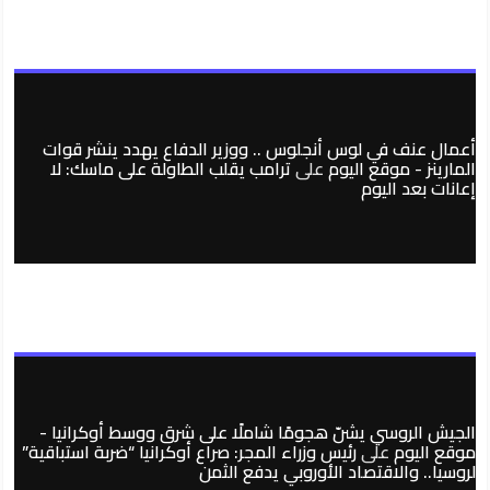
أعمال عنف في لوس أنجلوس .. ووزير الدفاع يهدد ينشر قوات
المارينز - موقع اليوم
على
ترامب يقلب الطاولة على ماسك: لا
إعانات بعد اليوم
الجيش الروسي يشنّ هجومًا شاملًا على شرق ووسط أوكرانيا -
موقع اليوم
على
رئيس وزراء المجر: صراع أوكرانيا “ضربة استباقية”
لروسيا.. والاقتصاد الأوروبي يدفع الثمن