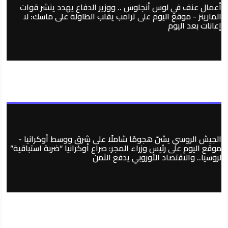
أعمال عنف في لوس أنجلوس .. ووزير الدفاع يهدد ينشر قوات
المارينز - موقع اليوم
على
ترامب يقلب الطاولة على ماسك: لا
إعانات بعد اليوم
الجيش الروسي يشنّ هجومًا شاملًا على شرق ووسط أوكرانيا -
موقع اليوم
على
رئيس وزراء المجر: صراع أوكرانيا “ضربة استباقية”
لروسيا.. والاقتصاد الأوروبي يدفع الثمن