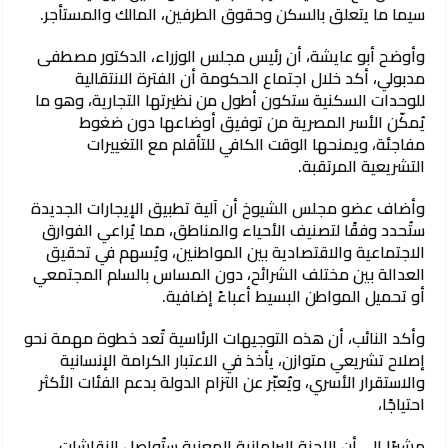
سيما ما يتعلق بالسكن وحقوق الطرفين، المالك والمستأجر.
وأوضح أبو عايشة، أن رئيس مجلس الوزراء، الدكتور مصطفى
مدبولي، أكد خلال اجتماع الحكومة أن الفترة الانتقالية
للوحدات السكنية ستكون أطول من نظيرتها التجارية، وهو ما
يُمكّن الأسر المصرية من توفيق أوضاعها دون ضغوط
مفاجئة، ويمنحها الوقت الكافي للتأقلم مع التغييرات
التشريعية المرتقبة.
وأضاف عضو مجلس الشيوخ أن آلية تطبيق الإيجارات الجديدة
ستُحدد وفقًا لتصنيف الأحياء والمناطق، مما يُراعي الفوارق
الاجتماعية والاقتصادية بين المواطنين، ويُسهم في تحقيق
العدالة بين مختلف الشرائح، دون المساس بالسلم المجتمعي
أو تحميل المواطن البسيط أعباءً إضافية.
وأكد النائب، أن هذه التوجيهات الرئاسية تُعد خطوة مهمة نحو
إصلاح تشريعي متوازن، يأخذ في الاعتبار الكرامة الإنسانية
والاستقرار الأسري، ويُعبّر عن التزام الدولة بدعم الفئات الأكثر
احتياجًا،
مشيرًا إلى أن اللجنة البرلمانية المعنية ستُواصل النقاشات