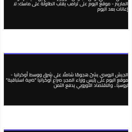
المارينز - موقع اليوم
على
ترامب يقلب الطاولة على ماسك: لا
إعانات بعد اليوم
الجيش الروسي يشنّ هجومًا شاملًا على شرق ووسط أوكرانيا -
موقع اليوم
على
رئيس وزراء المجر: صراع أوكرانيا “ضربة استباقية”
لروسيا.. والاقتصاد الأوروبي يدفع الثمن