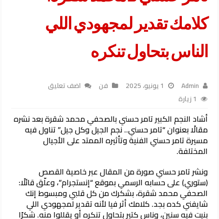
كلامك تقدير لمجهودي اللي
الناس بتحاول تنكره
Admin
1 يونيو، 2025
فن
اضف تعليق
1 زيارة
أشاد النجم الكبير تامر حسني بالصحفي محمد شقرة بعد نشره
مقالًا بعنوان “تامر حسني.. نجم الجيل وكل جيل” تناول فيه
مسيرة تامر حسني الفنية وتأثيره الممتد على الأجيال
المختلفة.
ونشر تامر حسني صورة من المقال عبر خاصية القصص
(ستوري) على حسابه الرسمي بموقع “إنستجرام”، وعلّق قائلًا:
الصحفي محمد شقرة، بشكرك من كل قلبي ومبسوط إنك
شايفني كده بجد. كلامك أثر فيا لأنه تقدير لمجهودي اللي
بنيت فيه سنين، وناس كتير بتحاول تنكره أو يقللوا منه. شكرًا