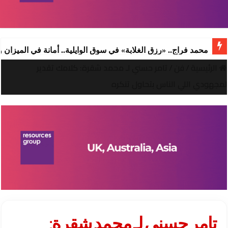
محمد فراج.. «رزق الغلابة» في سوق الوايلية.. أمانة في الميزان
الرئيسية
/
فن
/
تامر حسني لـ محمد شقرة: كلامك تقدير
لمجهودي اللي الناس بتحاول تنكره
تامر حسني لـ محمد شقرة: