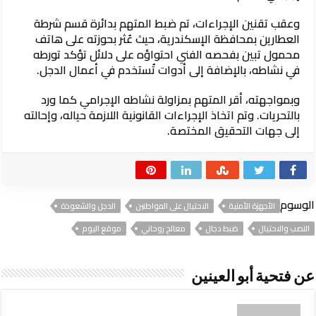
وعقب تقنين الإجراءات، تم ضبط المتهم بدائرة قسم شرطة
العطارين بمحافظة الإسكندرية، حيث عُثر بحوزته على هاتف
محمول تبين بفحصه الفني احتواؤه على دلائل تؤكد تورطه
في نشاطه، بالإضافة إلى أدوات تُستخدم في أعمال الدجل.
وبمواجهته، أقر المتهم بمزاولة نشاطه الإجرامي كما ورد
بالتحريات. وتم اتخاذ الإجراءات القانونية اللازمة حياله، وإحالته
إلى جهات التحقيق المختصة.
الوسوم
الأجهزة الأمنية
الاحتيال على المواطنين
الدجل والشعوذة
النصب والاحتيال
ضبط دجال
معالج روحاني
موقع اليوم
عن فتحية أبو العينين