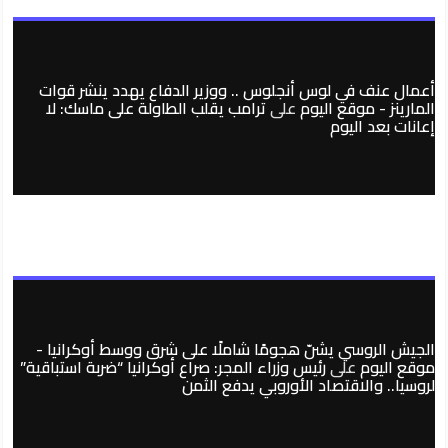
أعمال عنف في لوس أنجلوس .. ووزير الدفاع يهدد ينشر قوات
المارينز - موقع اليوم
على
ترامب يقلب الطاولة على ماسك: لا
إعانات بعد اليوم
الجيش الروسي يشنّ هجومًا شاملًا على شرق ووسط أوكرانيا -
موقع اليوم
على
رئيس وزراء المجر: صراع أوكرانيا “ضربة استباقية”
لروسيا.. والاقتصاد الأوروبي يدفع الثمن