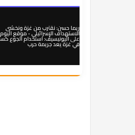
ريما حسن: نقترب من غزة ونخشى
الاستهداف الإسرائيلي - موقع اليوم
على
اليونيسيف: استخدام الجوع كسل
في غزة يعد جريمة حرب