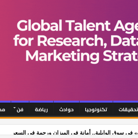
تحقيقات
تكنولوجيا
حوادث
رياضة
فن
مح
» في سوق الوايلية.. أمانة في الميزان ورحمة في السعر