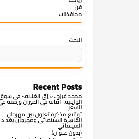
فن
محافظات
البحث
Recent Posts
محمد فراج.. «رزق الغلابة» في سوق
الوايلية.. أمانة في الميزان ورحمة في
السعر
توقيع مذكرة تعاون بين مهرجان
القاهرة السينمائي ومهرجان بغداد
السينمائي
(بدون عنوان)