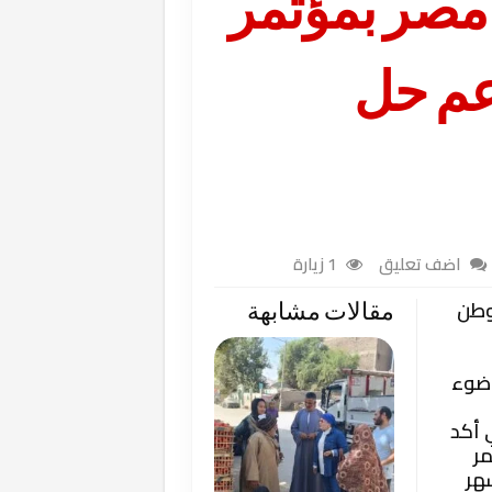
مصر بمؤتمر
عم حل
اضف تعليق
1 زيارة
وطن
مقالات مشابهة
 ضوء
 أكد
مر
هر