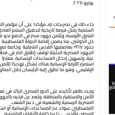
يونيو ٢٠٢٥.
جاء ذلك في تصريحات له، مؤكدا على أن مؤتمر ال
السلمية يمثل فرصة تاريخية لتحقيق السلام العاد
الشرق الأوسط، ويُثمن جهود مصر في الدفع نحو تن
حل الدولتين، بما يضمن إقامة الدولة الفلسطينية 
حدود ١٩٦٧ بعاصمتها القدس الشرقية وخاصة مع
الجهود المصرية الحثيثة لوقف إطلاق النار في قطا
غزة، وتسهيل إدخال المساعدات الإنسانية، معتبرًا 
استمرار الأزمة الإنسانية هناك يُشكل تهديدًا للأمن
الإقليمي، وهو ما تطرق إليه الرئيسان خلال اتصاله
ر
وقع
وجدد طاهر تأكيده على الدور المصري الرائد في تعز
الأمن والاستقرار بالمنطقة، ويُعبر عن فخره بالجهو
المصرية الرسمية والشعبية في دعم الشعب
الفلسطيني، سواء عبر المساعدات الإنسانية أو اس
المرضى والجرحى داعيا كافة الأطراف الإقليمية