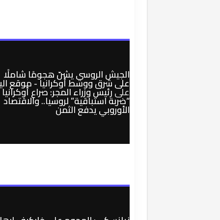
الجيش الروسي يشنّ هجومًا شاملًا
على شرق ووسط أوكرانيا - موقع الي
على
رئيس وزراء المجر: صراع أوكرانيا
“ضربة استباقية” لروسيا.. والاقتصاد
الأوروبي يدفع الثمن