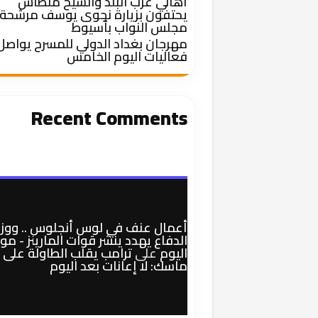
أهالي غرب البلد والشيخ منطاش
يحتفون بزيارة نجوى يوسف مرشحة
مجلس النواب بأسيوط
مهرجان بغداد الدولي للمسرح يواصل
فعاليات اليوم الخامس
Recent Comments
أعمال عنف في لوس أنجلوس .. ووزي
الدفاع يهدد ينشر قوات المارينز - م
اليوم
على
ترامب يقلب الطاولة على
ماسك: لا إعانات بعد اليوم