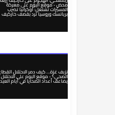
زيلنسكي: الهجوم على خاركيف إرها
محض - موقع اليوم
على
معركة
المسيّرات تشتعل: أوكرانيا تضرب
بريانسك وروسيا ترد بقصف خاركيف
نزيف غزة… كيف دمر الاحتلال القطاع
الصحي؟ - موقع اليوم
على
الاحتلال
يضاعف أعداد الضحايا في أيام العيد