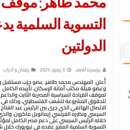
محمد طاهر: موقف 
التسوية السلمية يد
الدولتين
البحث
يوستينا أشرف
3 يونيو، 2025
برلمان و أحزاب
أُعلن المهندس محمد طاهر، عضو حزب مستقبل 
وعضو هيئة مكتب أمانة الإسكان، تأييده الكامل
لموقف القيادة السياسية المصرية الثابت والداعم
للحقوق المشروعة للشعب الفلسطيني، وذلك في
الاتصال الهاتفي الذي جرى بين الرئيس عبد الفتاح
السيسي ونظيره الفرنسي إيمانويل ماكرون، والذي
خلاله الرئيس السيسي على دعم مصر الكامل لمؤت
التسوية السلمية المقرر عقده في نيويورك خلال ش