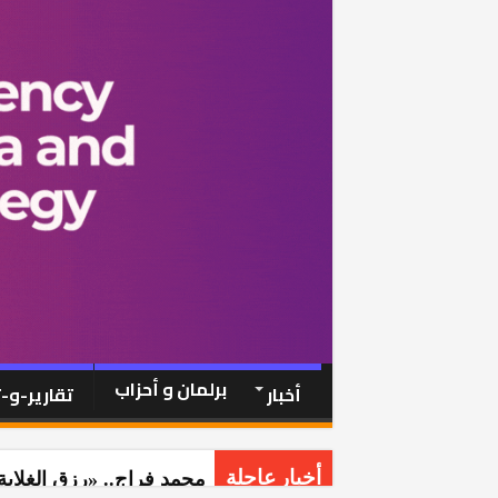
برلمان و أحزاب
أخبار
تقارير-و-
محمد فراج.. «رزق الغلابة
أخبار عاجلة