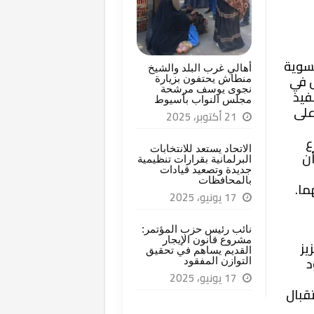
تسوية
أهالي غرب البلد والشيخ
ل في
منطاش يحتفون بزيارة
نجوى يوسف مرشحة
فيذ
مجلس النواب بأسيوط
على
21 أكتوبر، 2025
ع
الاتحاد يستعد للانتخابات
أن
البرلمانية بقرارات تنظيمية
جديدة وتصعيد قيادات
بالمحافظات
ما.
17 يونيو، 2025
نائب رئيس حزب المؤتمر:
مشروع قانون الإيجار
يز
القديم يساهم في تحقيق
د
التوازن المفقود
17 يونيو، 2025
تقبال