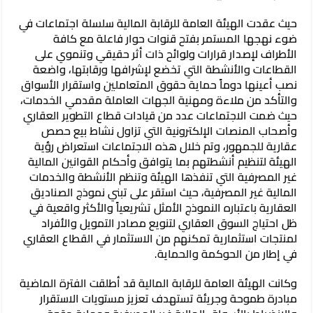
حيث عقدت الهيئة العامة للرقابة المالية سلسلة اجتماعات في
ضوء نهجها المستمر بفتح قنوات حوار فاعلة مع كافة
الأطراف لإصدار قرارات ولوائح ذات أثر حقيقي وتنموي على
القطاعات والأنشطة التي تخضع لإشرافها ورقابتها، واضعة
نصب أعينها دوماً حماية حقوق المتعاملين واستقرار الأسواق
والتأكد من ملاءة ومهنية الجهات العاملة مقدمي الخدمات،
حيث ضمت الاجتماعات عدد من قيادات قطاع التطوير العقاري
وأصحاب المنصات الإلكترونية التي تزاول نشاط بيع حصص
عقارية للجمهور، وتم خلال هذه الاجتماعات استعراض رؤية
الهيئة لتنظيم أنشطتهم بما يتوافق وأحكام القوانين المالية
غير المصرفية التي تنفذها الهيئة وتنظم الأنشطة والخدمات
المالية غير المصرفية، حيث استقر على تبني نموذج الصناديق
العقارية باعتباره النموذج الأمثل تشريعياً والأكثر واقعية في
ظل احتياج السوق العقاري لتنويع مصادر التمويل والأفراد
لمنتجات استثمارية تمكنهم من الاستثمار في القطاع العقاري
في إطار من الحوكمة والحماية.
وكانت الهيئة العامة للرقابة المالية قد أطلقت الفترة الماضية
مبادرة طموحة وجريئة تستهدف تعزيز مستويات الاستقرار