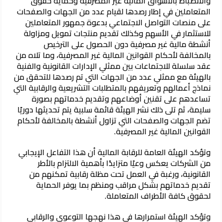
والانضباط بالأسواق المالية غير المصرفية وحماية حقوق
المتعاملين في إطار رصدها لقيام عدد من الجهات والصفحات
على منصات التواصل الاجتماعي بدعوة جمهور المتعاملين
للاستثمار في الأسهم وكذلك تقديم منتجات تمويل ومزاولة
أنشطة مالية غير مصرفية دون الحصول على الترخيص
بالمخالفة لأحكام القوانين المالية غير المصرفية، وما تلاه من
عقد سلسلة للاجتماعات بين ممثلي الإدارات القانونية والفنية
بالهيئة مع ممثلي عدد من الجهات التي تم رصدها للتحقق من
نماذج أعمالهم وتعريفهم بالمتطلبات التشريعية والرقابية التي
تساعدهم على تقنين أوضاعهم وتقديم خدماتهم بصورة
سليمة، ثم تلى ذلك نشر الهيئة قائمة سلبية يتم تحديثها دوريًا
تضم الجهات والصفحات التي تزاول أنشطة بالمخالفة لأحكام
القوانين المالية غير المصرفية.
وتؤكد الهيئة العامة للرقابة المالية أن هذا التفاعل الإيجابي
من الشركات يعكس وعيًا متزايدًا بأهمية الالتزام بالأطر
القانونية، ورغبة في العمل تحت مظلة رقابية تمكنهم من
تقديم خدماتهم بشكل مراقب ومنظم بما يوفر الحماية
لحقوق كافة الأطراف المتعاملة.
وتؤكد الهيئة استمرارها في هذا نهجها التوعوي والرقابي