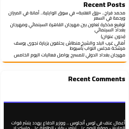
Recent Posts
محمد فراج.. «رزق الغلابة» في سوق الوايلية.. أمانة في الميزان
ورحمة في السعر
توقيع مذكرة تعاون بين مهرجان القاهرة السينمائي ومهرجان
بغداد السينمائي
(بدون عنوان)
أهالي غرب البلد والشيخ منطاش يحتفون بزيارة نجوى يوسف
مرشحة مجلس النواب بأسيوط
مهرجان بغداد الدولي للمسرح يواصل فعاليات اليوم الخامس
Recent Comments
أعمال عنف في لوس أنجلوس .. ووزير الدفاع يهدد ينشر قوات
المارينز - موقع اليوم
على
ترامب يقلب الطاولة على ماسك: لا