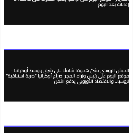
إعانات بعد اليوم
الجيش الروسي يشنّ هجومًا شاملًا على شرق ووسط أوكرانيا -
موقع اليوم
على
رئيس وزراء المجر: صراع أوكرانيا “ضربة استباقية”
لروسيا.. والاقتصاد الأوروبي يدفع الثمن