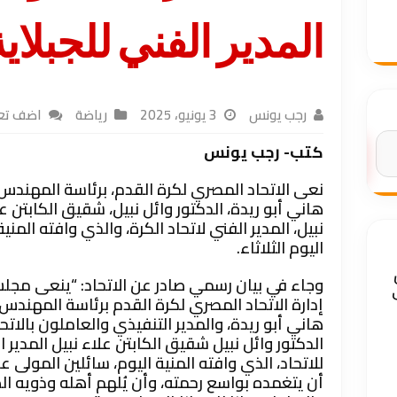
المدير الفني للجبلاي
رجب يونس
3 يونيو، 2025
رياضة
اضف تع
كتب- رجب يونس
البحث
نعى الاتحاد المصري لكرة القدم، برئاسة المهندس
هاني أبو ريدة، الدكتور وائل نبيل، شقيق الكابتن ع
نبيل، المدير الفني لاتحاد الكرة، والذي وافته المني
اليوم الثلاثاء.
وجاء في بيان رسمي صادر عن الاتحاد: “ينعى مج
إدارة الاتحاد المصري لكرة القدم برئاسة المهندس
هاني أبو ريدة، والمدير التنفيذي والعاملون بالاتحا
الدكتور وائل نبيل شقيق الكابتن علاء نبيل المدير ا
للاتحاد، الذي وافته المنية اليوم، سائلين المولى ع
أن يتغمده بواسع رحمته، وأن يُلهم أهله وذويه الص