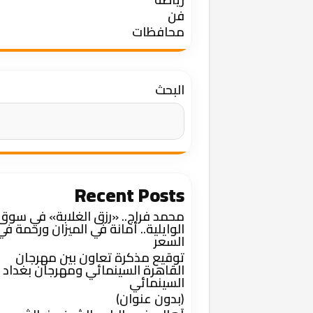
فن
محافظات
البحث
Recent Posts
محمد فراج.. «رزق الغلابة» في سوق
الوايلية.. أمانة في الميزان ورحمة في
السعر
توقيع مذكرة تعاون بين مهرجان
القاهرة السينمائي ومهرجان بغداد
السينمائي
(بدون عنوان)