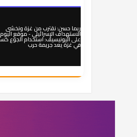
ريما حسن: نقترب من غزة ونخشى
الاستهداف الإسرائيلي - موقع اليوم
على
اليونيسيف: استخدام الجوع كسل
في غزة يعد جريمة حرب