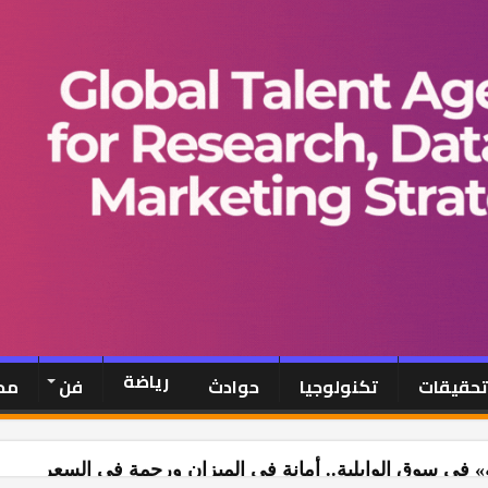
رياضة
-تحقيقات
تكنولوجيا
حوادث
فن
مح
» في سوق الوايلية.. أمانة في الميزان ورحمة في السعر