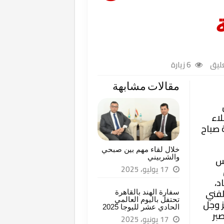
ة
ليق
6 زيارة
مقالات مشابهة
لاء
ة صباح
خلال لقاء مهم بين صبحي
والشربيني
لس
17 يوليو، 2025
د،
لفني
سفارة الهند بالقاهرة
تحتفل باليوم العالمي
ز وجل
الحادي عشر لليوجا 2025
بر
17 يونيو، 2025