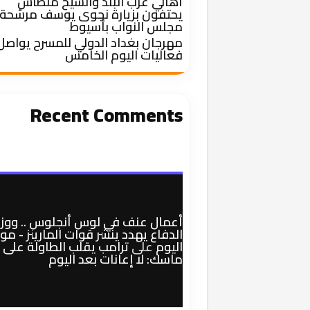
أهالي غرب البلد والشيخ منطاش
يحتفون بزيارة نجوى يوسف مرشحة
مجلس النواب بأسيوط
مهرجان بغداد الدولي للمسرح يواصل
فعاليات اليوم الخامس
Recent Comments
أعمال عنف في لوس أنجلوس .. ووزي
الدفاع يهدد ينشر قوات المارينز - م
اليوم
على
ترامب يقلب الطاولة على
ماسك: لا إعانات بعد اليوم