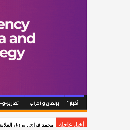
أخبار
برلمان و أحزاب
تقارير-و
محمد فراج.. «رزق الغلابة
أخبار عاجلة