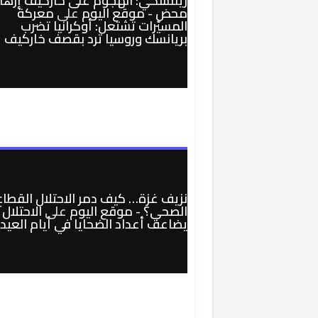
زيلنسكي: الهجوم على خاركيف إرها
محض - موقع اليوم
على
معركة
المسيّرات تشتعل: أوكرانيا تضرب
بريانسك وروسيا ترد بقصف خاركيف
نزيف غزة… كيف دمر الاحتلال القطاع
الصحي؟ - موقع اليوم
على
الاحتلال
يضاعف أعداد الضحايا في أيام العيد