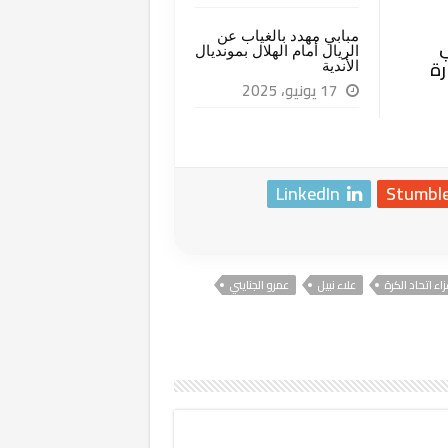
مبابي مهدد بالغياب عن
ي
الريال أمام الهلال بمونديال
رة
الأندية
17 يونيو، 2025
LinkedIn
Stumbl
زاء اتحاد الكرة
علاء نبيل
عمرو الجنايني