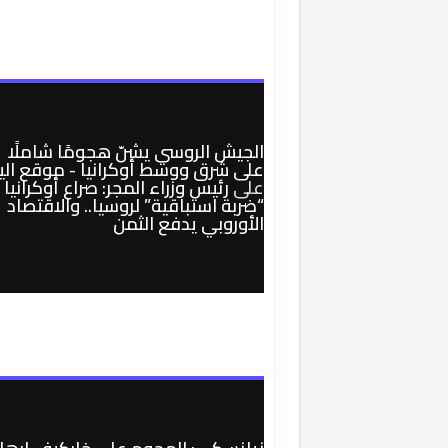
الجيش الروسي يشنّ هجومًا شاملًا
على شرق ووسط أوكرانيا - موقع الي
على
رئيس وزراء المجر: صراع أوكرانيا
“ضربة استباقية” لروسيا.. والاقتصاد
الأوروبي يدفع الثمن