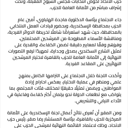
حزب الاتحاد لخوض انتخابات مجلس الشيوخ المقبلة، وتحت
إشراف مباشر من الأمانة العامة للحزب.
جاء الاجتماع برئاسة الدكتورة ماجدة الهلباوي، أمين عام
الحزب بمحافظة الإسكندرية، وبحضور قيادات العمل الانتخابي
بالمحافظة، حيث شهد استعراضًا شاملًا لخريطة الدوائر الفردية،
ومناقشة الأسماء المطروحة من المرشحين المحتملين،
وفرزهم وفقًا لمعايير دقيقة تضمن الكفاءة، والقدرة على
تمثيل الشارع السكندري بصدق وجدارة، تمهيدًا لرفع التصورات
النهائية إلى الأمانة العامة للحزب بالقاهرة لاختيار المرشحين
النهائيين على المقاعد الفردية.
وأكدت اللجنة خلال الاجتماع على التزامها الكامل بمنهج
علمي ومنظم في عملية الاختيار، يعكس احترام إرادة
المواطنين، ويضمن تمثيلًا حقيقيًا لمختلف فئات المجتمع، بما
يتواكب مع تطلعات الدولة نحو برلمان أكثر كفاءة وفاعلية في
الأداء النيابي والتشريعي.
ومن المقرر أن تُعرض نتائج أعمال لجنة الإسكندرية على الأمانة
المركزية للحزب بالقاهرة، برئاسة المستشار رضا صقر، رئيس حزب
الاتحاد، وذلك لاعتماد القائمة النهائية لمرشحي الحزب على