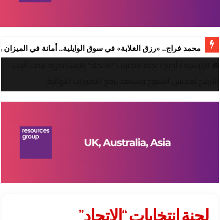
محمد فراج.. «رزق الغلابة» في سوق الوايلية.. أمانة في الميزان
الرئيسية
/
أخبار
/
لجنة انتخابات “الاتحاد” بالإسكندرية تبحث آليات
الترشح لمجلس الشيوخ وتستعد لرفع التصورات النهائية
لجنة انتخابات “الاتحاد”