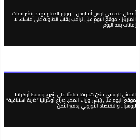
أعمال عنف في لوس أنجلوس .. ووزير الدفاع يهدد ينشر قوات
المارينز - موقع اليوم
على
ترامب يقلب الطاولة على ماسك: لا
إعانات بعد اليوم
الجيش الروسي يشنّ هجومًا شاملًا على شرق ووسط أوكرانيا -
موقع اليوم
على
رئيس وزراء المجر: صراع أوكرانيا “ضربة استباقية”
لروسيا.. والاقتصاد الأوروبي يدفع الثمن