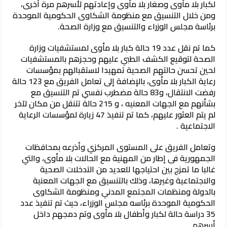
لكبار بلا مأوى وصغار بلا مأوى وإعادتهم لأسرهم مرة أخرى،
ومن خلال التنسيق مع منظومة الشكاوى الحكومية الموحدة
برئاسة مجلس الوزراء والتنسيق مع وزارة الصحة.
كما تم نقل عدد 19 حالة كبار بلا مأوى لمستشفيات وزارة
الصحة لتوقيع الكشف الطبي عليهم وحجزهم بالمستشفيات
لحين تحسن حالتهم الصحية تمهيدا لاستقبالهم بمؤسسات
رعاية الكبار بلا مأوى، بالإضافة إلى تعامل الفريق مع 123 حالة
رفضت الانتقال، و83 حالة مضطرب نفسي تم التنسيق مع
بشأنهم مع الجهات المعنيه ، و 215 حالة تتنقل من مكان لآخر
لم يتم العثور عليهم، كما تم تنفيذ 47 زيارة لمؤسسات الرعاية
الاجتماعية .
وتعامل الفريق على المستوى المركزي وأذرعه بمحافظات
الجمهورية فى إطار من المهنية مع الحالات بلا مأوى، والتي
غالبا ما تمزج بين احتياجها للعديد من التدخلات الصحية
والاجتماعية وغيرها، وذلك بالتنسيق مع الجهات المعنية
بالدولة ومنظمات المجتمع المدني ومنظومة الشكاوى
الحكومية الموحدة برئاسه مجلس الوزراء، حيث تم تنفيذ عدد
35 دراسة حالة لكبار وأطفال بلا مأوى وتم دمجهم داخل
أسرهم .