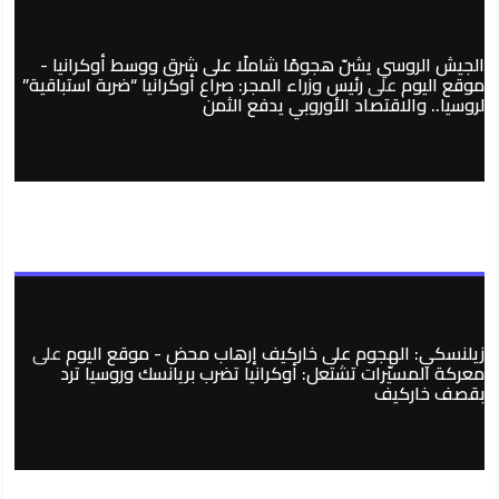
الجيش الروسي يشنّ هجومًا شاملًا على شرق ووسط أوكرانيا -
موقع اليوم
على
رئيس وزراء المجر: صراع أوكرانيا “ضربة استباقية”
لروسيا.. والاقتصاد الأوروبي يدفع الثمن
زيلنسكي: الهجوم على خاركيف إرهاب محض - موقع اليوم
على
معركة المسيّرات تشتعل: أوكرانيا تضرب بريانسك وروسيا ترد
بقصف خاركيف