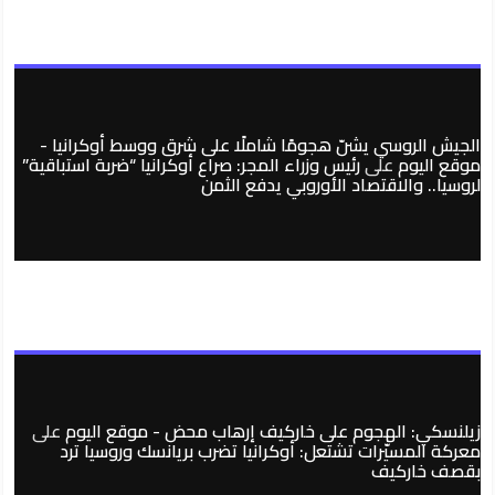
الجيش الروسي يشنّ هجومًا شاملًا على شرق ووسط أوكرانيا -
موقع اليوم
على
رئيس وزراء المجر: صراع أوكرانيا “ضربة استباقية”
لروسيا.. والاقتصاد الأوروبي يدفع الثمن
زيلنسكي: الهجوم على خاركيف إرهاب محض - موقع اليوم
على
معركة المسيّرات تشتعل: أوكرانيا تضرب بريانسك وروسيا ترد
بقصف خاركيف