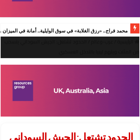
محمد فراج.. «رزق الغلابة» في سوق الوايلية.. أمانة في الميزان
الرئيسية
/
عرب-وعالم
/
الحدود تشتعل: الجيش السوداني ينسحب
من المثلث ويتهم ليبيا بالتدخل العسكري
الحدود تشتعل: الجيش السوداني