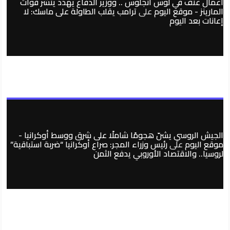
أعمال عنف في لوس أنجلوس .. ووزير الدفاع يهدد ينشر قوات
المارينز - موقع اليوم
على
ترامب يقلب الطاولة على ماسك: لا
إعانات بعد اليوم
الجيش الروسي يشنّ هجومًا شاملًا على شرق ووسط أوكرانيا -
موقع اليوم
على
رئيس وزراء المجر: صراع أوكرانيا “ضربة استباقية”
لروسيا.. والاقتصاد الأوروبي يدفع الثمن