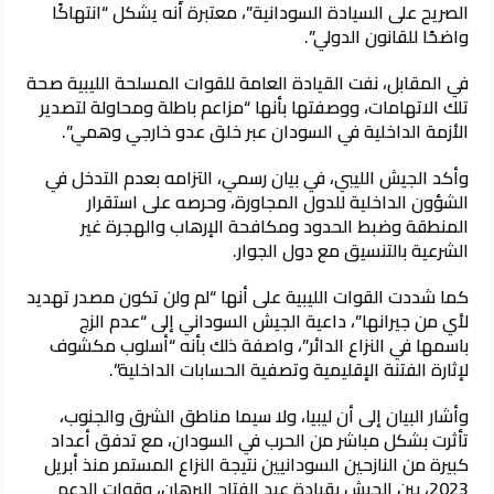
الصريح على السيادة السودانية”، معتبرة أنه يشكل “انتهاكًا
واضحًا للقانون الدولي”.
في المقابل، نفت القيادة العامة للقوات المسلحة الليبية صحة
تلك الاتهامات، ووصفتها بأنها “مزاعم باطلة ومحاولة لتصدير
الأزمة الداخلية في السودان عبر خلق عدو خارجي وهمي”.
وأكد الجيش الليبي، في بيان رسمي، التزامه بعدم التدخل في
الشؤون الداخلية للدول المجاورة، وحرصه على استقرار
المنطقة وضبط الحدود ومكافحة الإرهاب والهجرة غير
الشرعية بالتنسيق مع دول الجوار.
كما شددت القوات الليبية على أنها “لم ولن تكون مصدر تهديد
لأي من جيرانها”، داعية الجيش السوداني إلى “عدم الزج
باسمها في النزاع الدائر”، واصفة ذلك بأنه “أسلوب مكشوف
لإثارة الفتنة الإقليمية وتصفية الحسابات الداخلية”.
وأشار البيان إلى أن ليبيا، ولا سيما مناطق الشرق والجنوب،
تأثرت بشكل مباشر من الحرب في السودان، مع تدفق أعداد
كبيرة من النازحين السودانيين نتيجة النزاع المستمر منذ أبريل
2023، بين الجيش بقيادة عبد الفتاح البرهان، وقوات الدعم