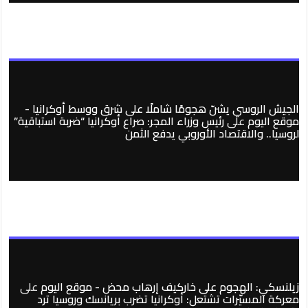
الجيش الروسي يشنّ هجومًا شاملًا على شرق ووسط أوكرانيا -
موقع اليوم
على
رئيس وزراء المجر: صراع أوكرانيا “ضربة استباقية”
لروسيا.. والاقتصاد الأوروبي يدفع الثمن
زيلنسكي: الهجوم على خاركيف إرهاب محض - موقع اليوم
على
معركة المسيّرات تشتعل: أوكرانيا تضرب بريانسك وروسيا ترد