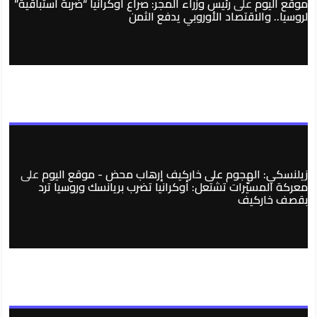
موقع اليوم
على
رئيس وزراء المجر: صراع أوكرانيا “ضربة استباقية”
لروسيا.. والاقتصاد الأوروبي يدفع الثمن
زيلنسكي: الهجوم على خاركيف إرهاب محض - موقع اليوم
على
معركة المسيّرات تشتعل: أوكرانيا تضرب بريانسك وروسيا ترد
بقصف خاركيف