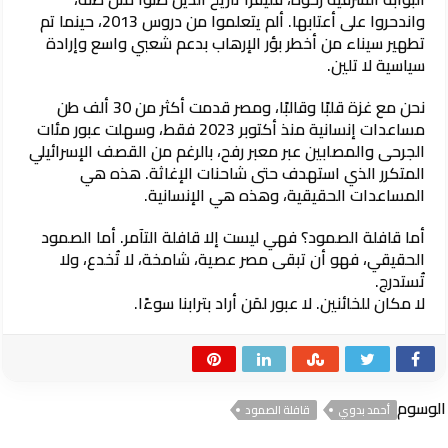
واندحروا على أعتابها. ألم يتعلموا من دروس 2013، حينما تم
تطهير سيناء من أخطر بؤر الإرهاب بدعم شعبي واسع وإرادة
سياسية لا تلين.
نحن مع غزة قلبًا وقالبًا، ومصر قدمت أكثر من 30 ألف طن
مساعدات إنسانية منذ أكتوبر 2023 فقط، وسهلت عبور مئات
الجرحى والمصابين عبر معبر رفح، بالرغم من القصف الإسرائيلي
المتكرر الذي استهدف حتى شاحنات الإغاثة. هذه هي
المساعدات الحقيقية، وهذه هي الإنسانية.
أما قافلة الصمود؟ فهي ليست إلا قافلة التآمر. أما الصمود
الحقيقي، فهو أن تبقى مصر عصية، شامخة، لا تُخدع، ولا
تُستدرج.
لا مكان للخائنين. لا عبور لمَن أراد بترابنا سوءًا.
الوسوم
أحمد بدوي
قافلة الصمود