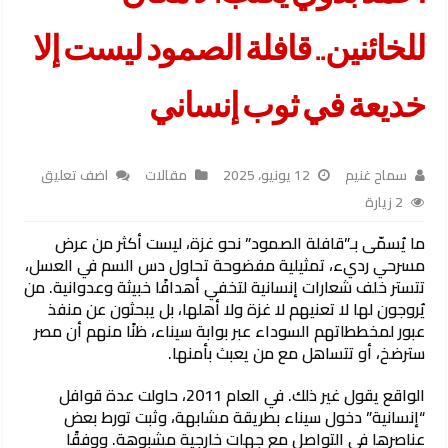
للخائنين.. قافلة الصمود ليست إلا
خديعة في ثوب إنساني
سماح غنيم
12 يونيو، 2025
مقالات
اضف تعليق
2 زيارة
ما يُسمّى بـ”قافلة الصمود” نحو غزة، ليست أكثر من عرض
مسرحي رديء، تمثيلية مفضوحة تحاول دس السم في العسل،
تتستر خلف شعارات إنسانية لتخفي أهدافًا خبيثة وعدوانية. من
يُروجون لها لا تعنيهم لا غزة ولا أهلها، بل يبحثون عن منفذ
عبور لمخططاتهم السوداء عبر بوابة سيناء، ظنًا منهم أن مصر
سترضخ، أو تتساهل مع من يعبث بأمنها.
الواقع يقول غير ذلك. في العام 2011، حاولت عدة قوافل
“إنسانية” دخول سيناء بطريقة مشابهة، وثبت تورط بعض
عناصرها في التواصل مع جهات خارجية مشبوهة. ووفقًا