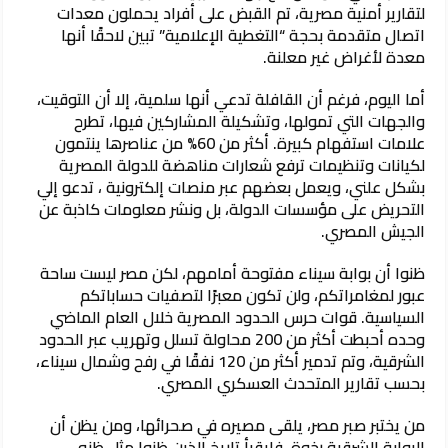
لتقارير أمنية مصرية، تم القبض على أفراد يحملون معدات
اتصال متقدمة بحجة “التغطية الإعلامية” تبين لاحقًا أنها
معدة لأغراض غير معلنة.
أما اليوم، فرغم أن القافلة تدعي أنها سلمية، إلا أن التوقيت،
والجهات التي تمولها، وتشكيلة المشاركين فيها، تطرح
علامات استفهام كبيرة. أكثر من 60% من عناصرها ينتمون
لكيانات وتنظيمات ترفع شعارات مناهضة للدولة المصرية
بشكل علني، ويعمل بعضهم عبر منصات إلكترونية ، تدعو إلي
التحريض على مؤسسات الدولة، بل ونشر معلومات كاذبة عن
الجيش المصري.
ظنوا أن بوابة سيناء مفتوحة أمامهم، لكن مصر ليست ساحة
عبور لمغامراتكم، ولن تكون معبرًا لتصفيات حساباتكم
السياسية. قوات حرس الحدود المصرية خلال العام الماضي
وحده أحبطت أكثر من 200 محاولة تسلل وتهريب عبر الحدود
الشرقية، وتم تدمير أكثر من 120 نفقًا في رفح وشمال سيناء،
بحسب تقارير المتحدث العسكري المصري.
من يختبر صبر مصر، يلقى مصيره في صحرائها، ومن يظن أن
البوابة الشرقية رخوة، فليقرأ تاريخ الذين ظنوا مثل ظنه،