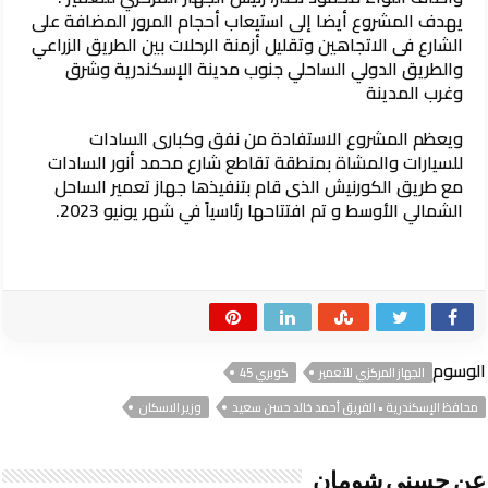
يهدف المشروع أيضا إلى استيعاب أحجام المرور المضافة على
الشارع فى الاتجاهين وتقليل أزمنة الرحلات بين الطريق الزراعي
والطريق الدولي الساحلي جنوب مدينة الإسكندرية وشرق
وغرب المدينة
ويعظم المشروع الاستفادة من نفق وكبارى السادات
للسيارات والمشاة بمنطقة تقاطع شارع محمد أنور السادات
مع طريق الكورنيش الذى قام بتنفيذها جهاز تعمير الساحل
الشمالي الأوسط و تم افتتاحها رئاسياً في شهر يونيو 2023.
الوسوم
الجهاز المركزي للتعمير
كوبري 45
محافظ الإسكندرية • الفريق أحمد خالد حسن سعيد
وزير الاسكان
عن حسني شومان