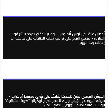
أعمال عنف في لوس أنجلوس .. ووزير الدفاع يهدد ينشر قوات
المارينز - موقع اليوم
على
ترامب يقلب الطاولة على ماسك: لا
إعانات بعد اليوم
الجيش الروسي يشنّ هجومًا شاملًا على شرق ووسط أوكرانيا -
موقع اليوم
على
رئيس وزراء المجر: صراع أوكرانيا “ضربة استباقية”
لروسيا.. والاقتصاد الأوروبي يدفع الثمن