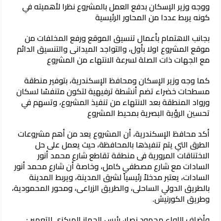
ووجه وزير الإسكان بدفع العمل بالمشروع نظرا لأهميته في
كونه يربط عددا من المحاور الرئيسية
بجانب الاهتمام بأعمال تنسيق الموقع ورفع المخلفات من
موقع المشروع اولا بأول، والتواجد الميدانى والتنسيق الدائم
مع الجهات ذات الصلة لسرعة الانتهاء من المشروع
كما وجه وزير الإسكان ومحافظ الإسكندرية، بتوفير منطقة
مسطحات خضراء تضم أنشطة ترفيهية لتكون متنفسًا لسكان
ورواد المنطقة بعد الانتهاء من تنفيذ المشروع، وتسهم في
تحسين الرؤية البصرية بمحيط المشروع
أكد محافظ الإسكندرية، أن المشروع يعد من أهم مشروعات
الطرق التي يتم تنفيذها بالمحافظة، حيث يعمل على حل
الاختناقات المرورية فى منطقة تقاطع شارع محمد أنور
السادات مع شارع مصطفي كامل، وخاصة أن شارع محمد أنور
السادات، يعتبر مدخلاً رئيسياً لشرق المدينة، ويربط المدينة
بالطريق الدولي الساحلى، والطريق الزراعى، ومحور المحمودية،
وطريق الكورنيش.
وأضاف اللواء محمود نصار، رئيس الجهاز المركزي للتعمير :