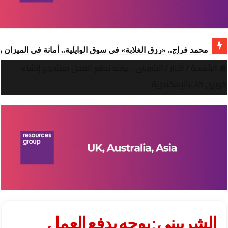
محمد فراج.. «رزق الغلابة» في سوق الوايلية.. أمانة في الميزان
الرئيسية
/
أخبار
/
الشربينى : يوجه بدفع العمل بمشروع إنشاء
كوبرى 45..بالإسكندرية
الشربينى : يوجه بدفع العمل