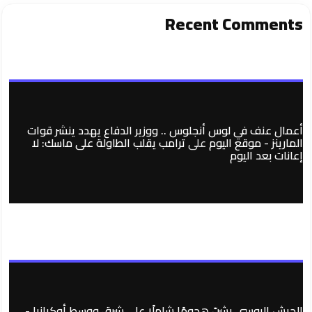
Recent Comments
أعمال عنف في لوس أنجلوس .. ووزير الدفاع يهدد ينشر قوات
المارينز - موقع اليوم
على
ترامب يقلب الطاولة على ماسك: لا
إعانات بعد اليوم
الجيش الروسي يشنّ هجومًا شاملًا على شرق ووسط أوكرانيا -