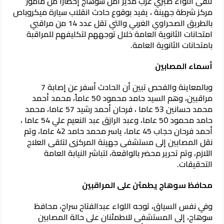
تلقى اللواء صبري عزب مدير أمن سوهاج إخطاراً من مأمور
مركز شرطة جهينة ، يفيد بوقوع حادث انقلاب سيارة ميكروباص
بالطريق الصحراوي الغربي والتي تقل عدد 14 من مراقبي
امتحانات الثانوية العامة خلال توجههم لتكليفهم للمراقبة
بامتحانات الثانوية العامة.
أسماء المصابين
وبالمعاينة والفحص تبين أن الحادث أسفر عن إصابة 7
مراقبين، وهم السيد حامد محمود 50 عاماً، محمد أحمد
محمد حسانين 53 عاما ، فرحان أحمد رشيد 57 عاما، محمد
حامد محمود 50 عاما، وعبد الرازق عبد النعيم علي 54 عاما ،
أحمد فرحان حجاب 45 عاما، ياسر محمد حامد 42 عاما، وتم
نقل المصابين إلى مستشفى جهينة المركزى لتلقى العلاج
اللازم، وتم تحرير محضر بالواقعة، لتباشر النيابة العامة
التحقيقات.
محافظ سوهاج يطمئن على المراقبين
وفي نفس السياق، توجه اللواء عبدالفتاح سراج، محافظ
سوهاج، إلى المستشفى للاطمئنان على حالة المصابين