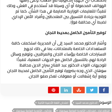
الهواتف المحمولة أو أي وسيلة قد تُستخدم في الغش، وذلك
تنفيذًا للتعليمات الوزارية الصارمة في هذا الشأن. كما تم
التوجيه بزيادة التنسيق بين الملاحظين وأفراد الأمن الإداري
لضبط أي مخالفة فورًا.
توفير التأمين الكامل بمحيط اللجان
وأشار الدكتور محمد السيد إلى أن المديرية استكملت كافة
الاستعدادات الخاصة بالامتحانات، بما في ذلك تجهيز
الاستراحات الخاصة برؤساء اللجان والمراقبين، وتوفير وسائل
الراحة لهم، بالتنسيق الكامل مع الجهات المعنية، تنفيذًا
لتوجيهات اللواء الدكتور عبد الفتاح سراج الدين محافظ
سوهاج، الذي وجه بضرورة توفير التأمين الكامل لمحيط اللجان
ورفع أية إشغالات أو معوقات تعكر صفو اللجان.
الوسوم
الدكتور محمد السيد
امتحان اللغة الأجنبية الثانية
انتظام لجان امتحانات الثانوية العامة بسوهاج
ماراثون الثانوية العامة بسوهاج