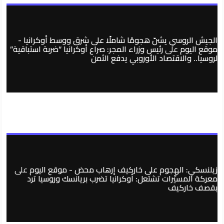
الجيش الروسي يشنّ هجومًا شاملًا على شرق ووسط أوكرانيا -
موقع اليوم
على
رئيس وزراء المجر: صراع أوكرانيا “ضربة استباقية”
لروسيا.. والاقتصاد الأوروبي يدفع الثمن
زيلنسكي: الهجوم على خاركيف إرهاب محض - موقع اليوم
على
معركة المسيّرات تشتعل: أوكرانيا تضرب بريانسك وروسيا ترد
بقصف خاركيف