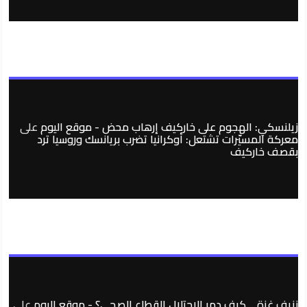
زيلنسكي: الهجوم على خاركيف إرهاب محض - موقع اليوم
على
معركة المسيّرات تشتعل: أوكرانيا تضرب بريانسك وروسيا ترد
بقصف خاركيف
نزيف غزة… كيف دمر الاحتلال القطاع الصحي؟ - موقع اليوم
على