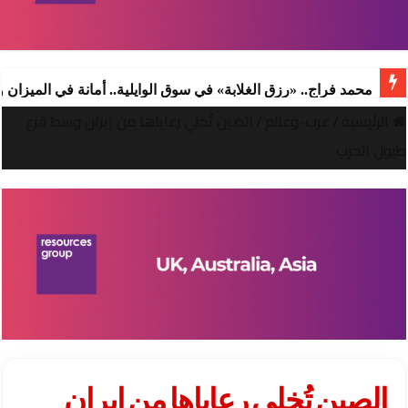
محمد فراج.. «رزق الغلابة» في سوق الوايلية.. أمانة في الميزان
الرئيسية
/
عرب-وعالم
/
الصين تُخلي رعاياها من إيران وسط قرع
طبول الحرب
الصين تُخلي رعاياها من إيران