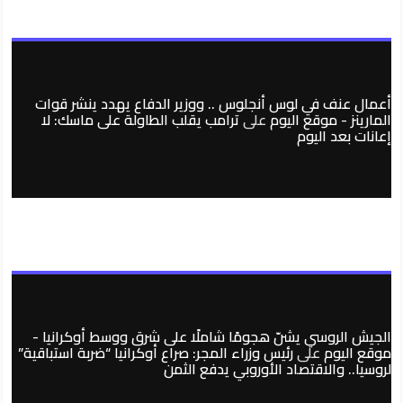
أعمال عنف في لوس أنجلوس .. ووزير الدفاع يهدد ينشر قوات
المارينز - موقع اليوم
على
ترامب يقلب الطاولة على ماسك: لا
إعانات بعد اليوم
الجيش الروسي يشنّ هجومًا شاملًا على شرق ووسط أوكرانيا -
موقع اليوم
على
رئيس وزراء المجر: صراع أوكرانيا “ضربة استباقية”
لروسيا.. والاقتصاد الأوروبي يدفع الثمن