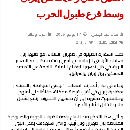
وسط قرع طبول الحرب
هالة عبد الهادى
17 يونيو، 2025
عرب-وعالم
اضف تعليق
3 زيارة
دعت السفارة الصينية في طهران، الثلاثاء، مواطنيها إلى
مغادرة الأراضي الإيرانية في أسرع وقت ممكن، عبر المعابر
البرية، في ظل تدهور الأوضاع الأمنية الناجمة عن التصعيد
العسكري بين إيران وإسرائيل.
وجاء في بيان أصدرته السفارة : “نوصي المواطنين الصينيين
بمغادرة إيران في أقرب فرصة ممكنة، حفاظًا على أمنهم
وسلامتهم”، مشيرة إلى أن مستوى الخطورة ارتفع بشكل
ملحوظ خلال الأيام الأخيرة.
ويأتي هذا التحذير بعد اتساع رقعة الضربات الجوية والصاروخية
المتبادلة بين طهران وتل أبيب، والتي استهدفت بعض البنى
التحتية المدنية، وأوقعت أضرارًا جسيمة، إضافة إلى إصابات في